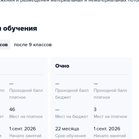
ижения и размещения материальных и нематериальных пото
 обучения
ссов
после 9 классов
очно
—
—
—
лл
Проходной балл
Проходной балл
Проходной балл
платное
бюджет
платное
46
—
3
ет
Мест на платное
Мест на бюджет
Мест на платное
1 сент. 2026
22 месяца
1 сент. 2026
я
Начало занятий
Срок обучения
Начало занятий