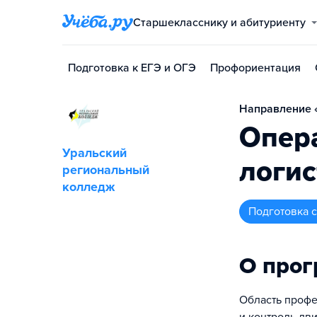
Старшекласснику и абитуриенту
Подготовка к ЕГЭ и ОГЭ
Профориентация
Направление «
Опера
Уральский
логис
региональный
колледж
подготовка
О про
Область профе