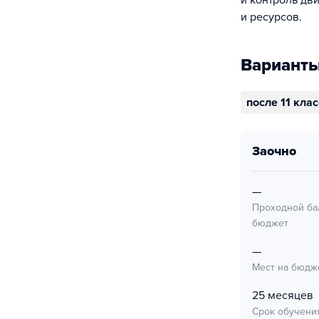
и контроль дв
и ресурсов.
Варианты
после 11 кла
заочно
—
Проходной ба
бюджет
—
Мест на бюдж
25 месяцев
Срок обучени