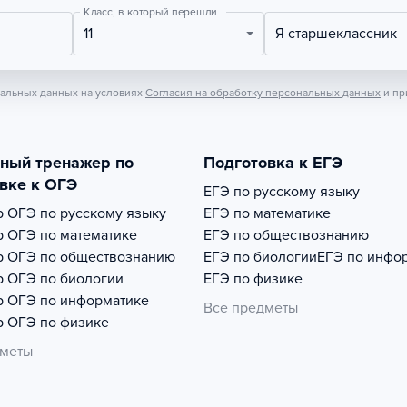
Класс, в который перешли
11
Я старшеклассник
нальных данных на условиях
Согласия на обработку персональных данных
и пр
тный тренажер по
Подготовка к ЕГЭ
вке к ОГЭ
ЕГЭ по русскому языку
р
ОГЭ по русскому языку
ЕГЭ по математике
р
ОГЭ по математике
ЕГЭ по обществознанию
р
ОГЭ по обществознанию
ЕГЭ по биологии
ЕГЭ по инфо
р
ОГЭ по биологии
ЕГЭ по физике
р
ОГЭ по информатике
Все предметы
р
ОГЭ по физике
дметы