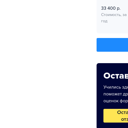
33 400 р.
Стоимость, за
год
Остав
Учились зде
поможет др
оценок фор
Ост
от