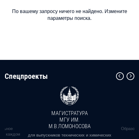
По вашему запросу ничего не найдено. Измените
параметры поиска.
Cпецпроекты
МАГИСТРАТУРА
МГУ ИМ.
М.В.ЛОМОНОСОВА
альное
Образова
ь в каждом
для выпускников технических и химических